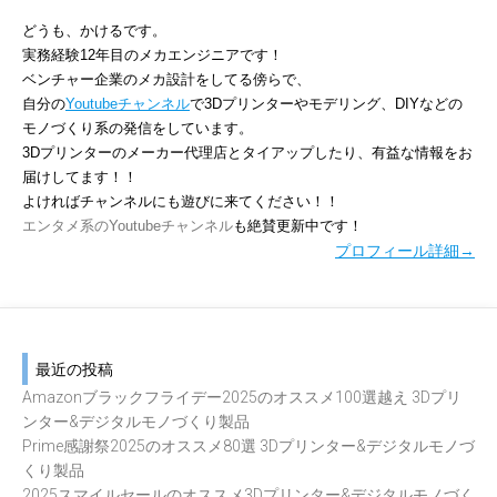
どうも、かけるです。
実務経験12年目のメカエンジニアです！
ベンチャー企業のメカ設計をしてる傍らで、
自分の
Youtubeチャンネル
で3Dプリンターやモデリング、DIYなどの
モノづくり系の発信をしています。
3Dプリンターのメーカー代理店とタイアップしたり、有益な情報をお
届けしてます！！
よければチャンネルにも遊びに来てください！！
エンタメ系のYoutubeチャンネル
も絶賛更新中です！
プロフィール詳細→
最近の投稿
Amazonブラックフライデー2025のオススメ100選越え 3Dプリ
ンター&デジタルモノづくり製品
Prime感謝祭2025のオススメ80選 3Dプリンター&デジタルモノづ
くり製品
2025スマイルセールのオススメ3Dプリンター&デジタルモノづく