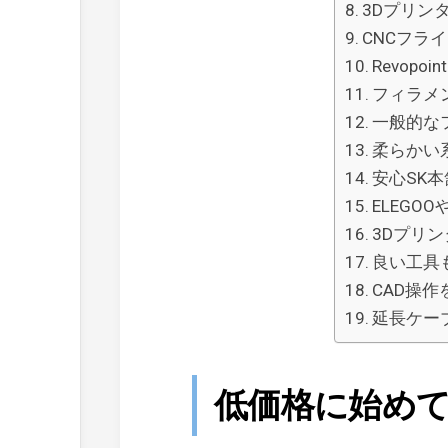
3Dプリン
CNCフライ
Revopo
フィラメ
一般的な
柔らかい
安心SK
ELEGOO
3Dプリ
良い工具
CAD操
延長ケー
低価格に始め