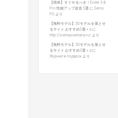
【簡単】すぐやるべき！Ender 3 &
Pro 性能アップ改造 5選
に
Demo
PG
より
【無料モデル】3Dモデルを落とせ
るサイト おすすめ5選 + α
に
http://zventasventana.ru/
より
【無料モデル】3Dモデルを落とせ
るサイト おすすめ5選 + α
に
Журнал в подарок
より