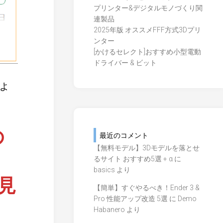
プリンター&デジタルモノづくり関
連製品
2025年版 オススメFFF方式3Dプリ
ンター
[かけるセレクト]おすすめ小型電動
ドライバー & ビット
よ
の
最近のコメント
【無料モデル】3Dモデルを落とせ
るサイト おすすめ5選 + α
に
basics
より
見
【簡単】すぐやるべき！Ender 3 &
Pro 性能アップ改造 5選
に
Demo
Habanero
より