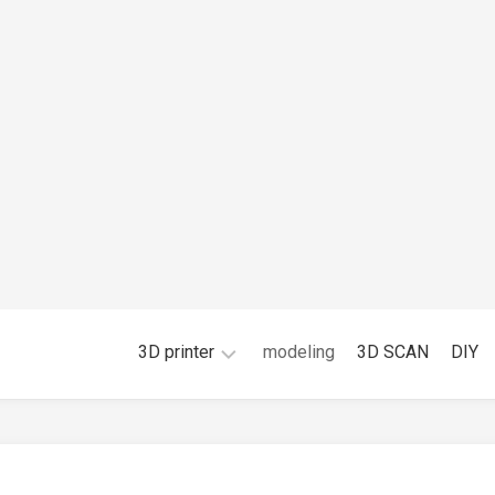
3D printer
modeling
3D SCAN
DIY
FDM
光
造