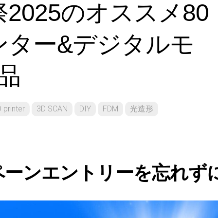
祭2025のオススメ80
形
リンター&デジタルモ
品
 printer
3D SCAN
DIY
FDM
光造形
ペーンエントリーを忘れず