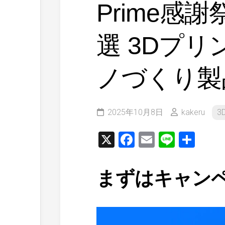
Prime感謝
選 3Dプ
ノづくり製
2025年10月8日
kakeru
3D
X
Facebook
Email
Line
共
有
まずはキャン