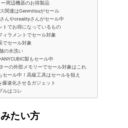
ター周辺機器のお得製品
ス関連はGenmitsuがセール
intさんやcrealityさんがセール中
ントでお得になっているもの
フィラメントでセール対象
系でセール対象
本舗の水洗い
やANYCUBIC製もセール中
ンターの外部メモリーでセール対象はこれ
もセール中！高級工具はセールを狙え
作を爆速化させるガジェット
ブルはコレ
てみたい方