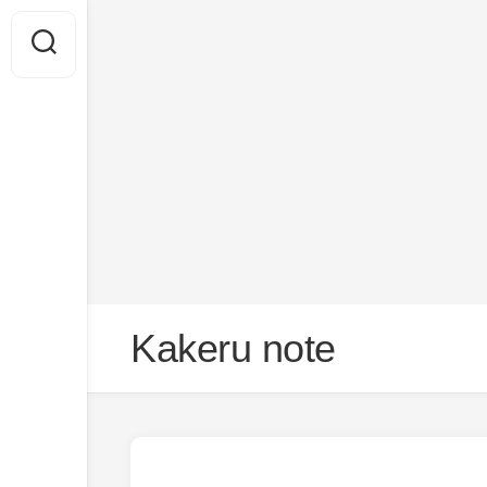
Skip
Kakeru note
to
content