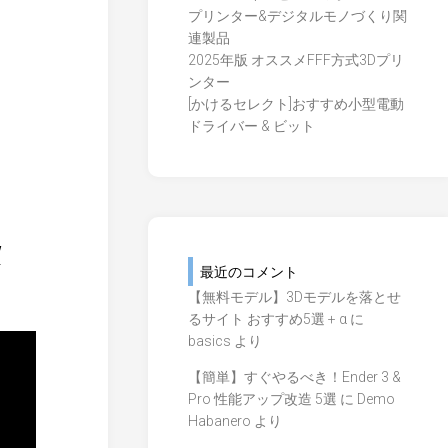
プリンター&デジタルモノづくり関
連製品
2025年版 オススメFFF方式3Dプリ
ンター
[かけるセレクト]おすすめ小型電動
ドライバー & ビット
/
最近のコメント
【無料モデル】3Dモデルを落とせ
るサイト おすすめ5選 + α
に
basics
より
【簡単】すぐやるべき！Ender 3 &
Pro 性能アップ改造 5選
に
Demo
Habanero
より