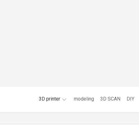
3D printer
modeling
3D SCAN
DIY
FDM
光
造