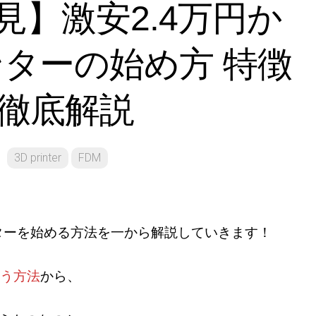
見】激安2.4万円か
形
ンターの始め方 特徴
徹底解説
3D printer
FDM
ンターを始める方法を一から解説していきます！
う方法
から、