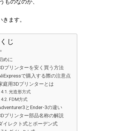
いうものなのか、
いきます。
くじ
初めに
3Dプリンターを安く買う方法
AliExpressで購入する際の注意点
家庭用3Dプリンターとは
光造形方式
FDM方式
Adventurer3とEnder-3の違い
3Dプリンター部品名称の解説
ダイレクト式とボーデン式