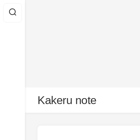
Skip
Kakeru note
to
content