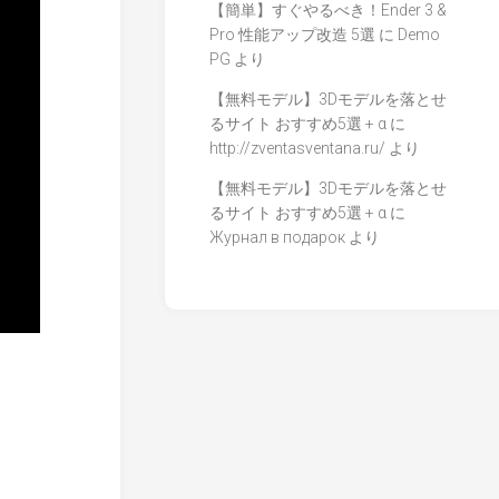
【簡単】すぐやるべき！Ender 3 &
Pro 性能アップ改造 5選
に
Demo
PG
より
【無料モデル】3Dモデルを落とせ
るサイト おすすめ5選 + α
に
http://zventasventana.ru/
より
【無料モデル】3Dモデルを落とせ
るサイト おすすめ5選 + α
に
Журнал в подарок
より