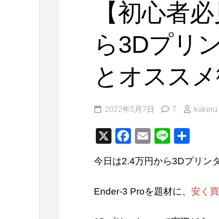
【初心者必
ら3Dプリ
とオススメ
2022年5月7日
7
kakeru
X
Facebook
Email
Line
共
有
今日は2.4万円から3Dプリ
Ender-3 Proを題材に、
安く買