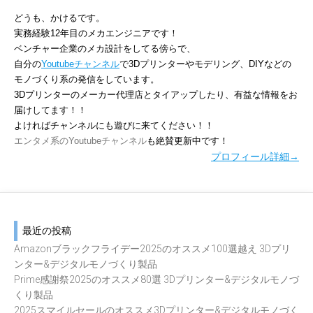
どうも、かけるです。
実務経験12年目のメカエンジニアです！
ベンチャー企業のメカ設計をしてる傍らで、
自分の
Youtubeチャンネル
で3Dプリンターやモデリング、DIYなどの
モノづくり系の発信をしています。
3Dプリンターのメーカー代理店とタイアップしたり、有益な情報をお
届けしてます！！
よければチャンネルにも遊びに来てください！！
エンタメ系のYoutubeチャンネル
も絶賛更新中です！
プロフィール詳細→
最近の投稿
Amazonブラックフライデー2025のオススメ100選越え 3Dプリ
ンター&デジタルモノづくり製品
Prime感謝祭2025のオススメ80選 3Dプリンター&デジタルモノづ
くり製品
2025スマイルセールのオススメ3Dプリンター&デジタルモノづく