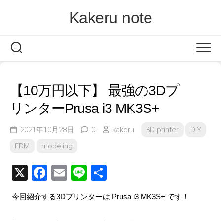
Skip
Kakeru note
to
content
【10万円以下】 最強の3Dプ
リンターPrusa i3 MK3S+
2021年10月28日
0
kakeru
3D printer
DIY
FDM
modeling
X
Facebook
Email
Line
共
有
今回紹介する3Dプリンターは Prusa i3 MK3S+ です！