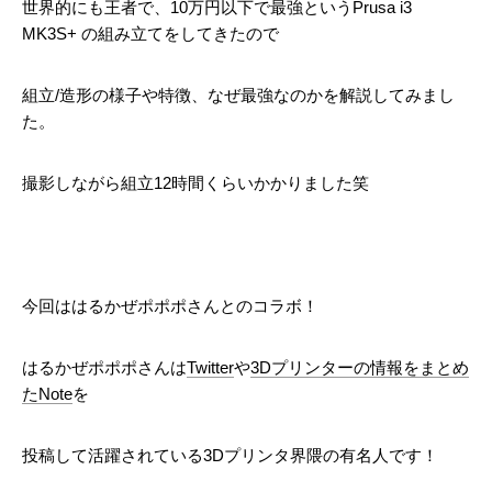
世界的にも王者で、10万円以下で最強というPrusa i3
MK3S+ の組み立てをしてきたので
組立/造形の様子や特徴、なぜ最強なのかを解説してみまし
た。
撮影しながら組立12時間くらいかかりました笑
今回ははるかぜポポポさんとのコラボ！
はるかぜポポポさんは
Twitter
や
3Dプリンターの情報をまとめ
たNote
を
投稿して活躍されている3Dプリンタ界隈の有名人です！