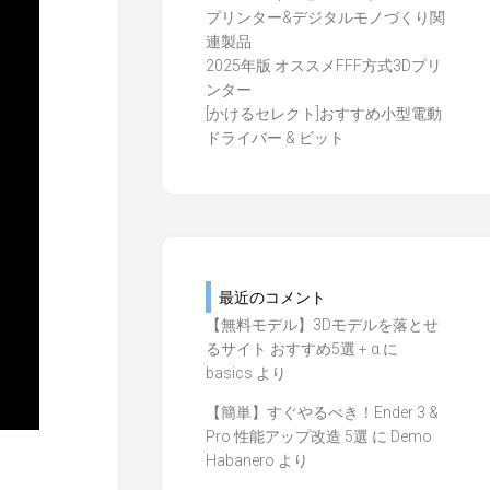
プリンター&デジタルモノづくり関
連製品
2025年版 オススメFFF方式3Dプリ
ンター
[かけるセレクト]おすすめ小型電動
ドライバー & ビット
最近のコメント
【無料モデル】3Dモデルを落とせ
るサイト おすすめ5選 + α
に
basics
より
【簡単】すぐやるべき！Ender 3 &
Pro 性能アップ改造 5選
に
Demo
Habanero
より