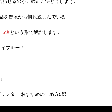
合わせるのか。締結方法どうしよう。
お話を普段から慣れ親しんでいる
、
5選
という形で解説します。
ライフをー！
↓
Dプリンター おすすめの止め方5選