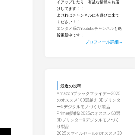
イアップしたり、有益な情報をお届
けしてます！！
よければチャンネルにも遊びに来て
ください！！
エンタメ系のYoutubeチャンネル
も絶
賛更新中です！
プロフィール詳細→
最近の投稿
Amazonブラックフライデー2025
のオススメ100選越え 3Dプリンタ
ー&デジタルモノづくり製品
Prime感謝祭2025のオススメ80選
3Dプリンター&デジタルモノづく
り製品
2025スマイルセールのオススメ3D