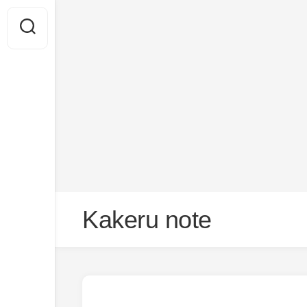
Skip
Kakeru note
to
content