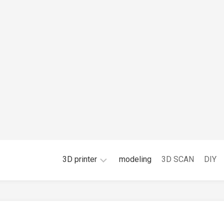
3D printer
modeling
3D SCAN
DIY
FDM
光
造