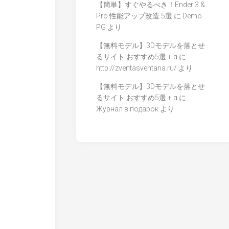
【簡単】すぐやるべき！Ender 3 &
Pro 性能アップ改造 5選
に
Demo
PG
より
【無料モデル】3Dモデルを落とせ
るサイト おすすめ5選 + α
に
http://zventasventana.ru/
より
【無料モデル】3Dモデルを落とせ
るサイト おすすめ5選 + α
に
Журнал в подарок
より