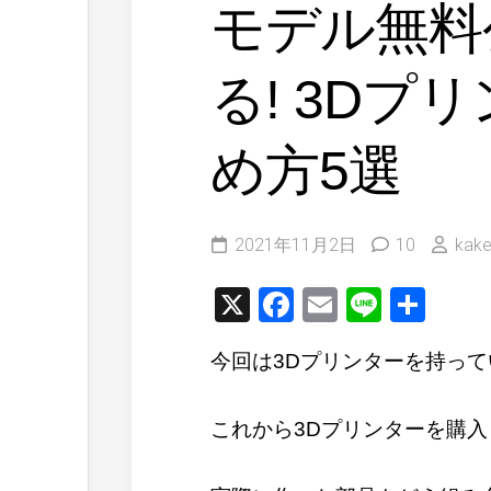
モデル無料
る! 3Dプ
め方5選
2021年11月2日
10
kake
X
Facebook
Email
Line
共
有
今回は3Dプリンターを持って
これから3Dプリンターを購