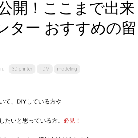
公開！ここまで出来
形
リンター おすすめの留
ru
3D printer
FDM
modeling
いて、DIYしている方や
入したいと思っている方。
必見！