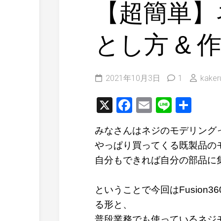
【超簡単】ネ
とし方 & 作
2021年10月3日
1
kaker
X
Facebook
Email
Line
共
有
みなさんはネジのモデリング
やっぱり買ってくる既製品の
自分もできれば自分の部品に
ということで今回はFusio
る形と、
普段業務でも使っているネジ