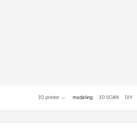
3D printer
modeling
3D SCAN
DIY
FDM
光
造