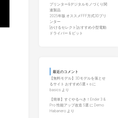
プリンター&デジタルモノづくり関
連製品
2025年版 オススメFFF方式3Dプリ
ンター
[かけるセレクト]おすすめ小型電動
ドライバー & ビット
最近のコメント
【無料モデル】3Dモデルを落とせ
るサイト おすすめ5選 + α
に
basics
より
【簡単】すぐやるべき！Ender 3 &
Pro 性能アップ改造 5選
に
Demo
Habanero
より