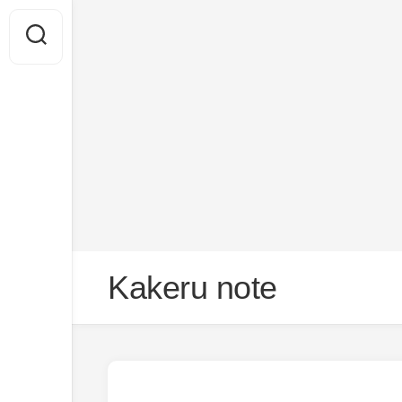
Skip
Kakeru note
to
content