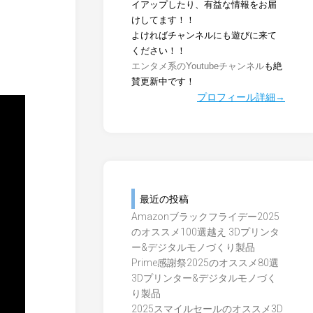
イアップしたり、有益な情報をお届
けしてます！！
よければチャンネルにも遊びに来て
ください！！
エンタメ系のYoutubeチャンネル
も絶
賛更新中です！
プロフィール詳細→
最近の投稿
Amazonブラックフライデー2025
のオススメ100選越え 3Dプリンタ
ー&デジタルモノづくり製品
Prime感謝祭2025のオススメ80選
3Dプリンター&デジタルモノづく
り製品
2025スマイルセールのオススメ3D