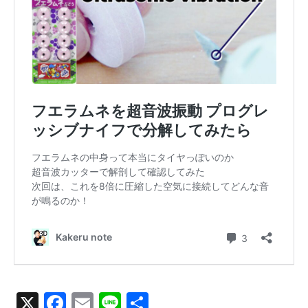
X
Facebook
Email
Line
共