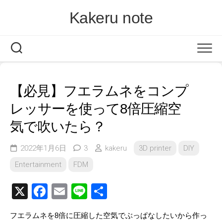
Skip
Kakeru note
to
content
【必見】フエラムネをコンプ
レッサーを使って8倍圧縮空
気で吹いたら？
2022年1月6日
3
kakeru
3D printer
DIY
Entertainment
FDM
X
Facebook
Email
Line
共
有
フエラムネを8倍に圧縮した空気でぶっぱなしたいから作っ