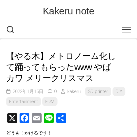
Skip
Kakeru note
to
content
【やる木】メトロノーム化し
て踊ってもらったwww やば
カワ メリークリスマス
2022年1月15日
0
kakeru
3D printer
DIY
Entertainment
FDM
X
Facebook
Email
Line
共
有
どうも！かけるです！